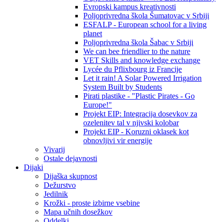
Evropski kampus kreativnosti
Poljoprivredna škola Šumatovac v Srbiji
ESFALP - European school for a living
planet
Poljoprivredna škola Šabac v Srbiji
We can bee friendlier to the nature
VET Skills and knowledge exchange
Lycée du Pflixbourg iz Francije
Let it rain! A Solar Powered Irrigation
System Built by Students
Pirati plastike - "Plastic Pirates - Go
Europe!"
Projekt EIP: Integracija dosevkov za
ozelenitev tal v njivski kolobar
Projekt EIP - Koruzni oklasek kot
obnovljivi vir energije
Vivarij
Ostale dejavnosti
Dijaki
Dijaška skupnost
Dežurstvo
Jedilnik
Krožki - proste izbirne vsebine
Mapa učnih dosežkov
Oddelki