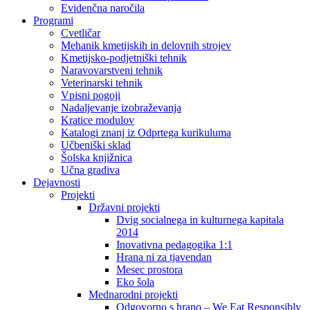
Evidenčna naročila
Programi
Cvetličar
Mehanik kmetijskih in delovnih strojev
Kmetijsko-podjetniški tehnik
Naravovarstveni tehnik
Veterinarski tehnik
Vpisni pogoji
Nadaljevanje izobraževanja
Kratice modulov
Katalogi znanj iz Odprtega kurikuluma
Učbeniški sklad
Šolska knjižnica
Učna gradiva
Dejavnosti
Projekti
Državni projekti
Dvig socialnega in kulturnega kapitala
2014
Inovativna pedagogika 1:1
Hrana ni za tjavendan
Mesec prostora
Eko šola
Mednarodni projekti
Odgovorno s hrano – We Eat Responsibly