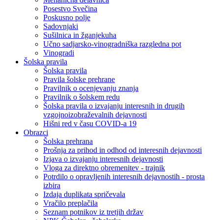
Posestvo Svečina
Poskusno polje
Sadovnjaki
Sušilnica in žganjekuha
Učno sadjarsko-vinogradniška razgledna pot
Vinogradi
Šolska pravila
Šolska pravila
Pravila šolske prehrane
Pravilnik o ocenjevanju znanja
Pravilnik o šolskem redu
Šolska pravila o izvajanju interesnih in drugih
vzgojnoizobraževalnih dejavnosti
Hišni red v času COVID-a 19
Obrazci
Šolska prehrana
Prošnja za prihod in odhod od interesnih dejavnosti
Izjava o izvajanju interesnih dejavnosti
Vloga za direktno obremenitev - trajnik
Potrdilo o opravljenih interesnih dejavnostih - prosta
izbira
Izdaja duplikata spričevala
Vračilo preplačila
Seznam potnikov iz tretjih držav