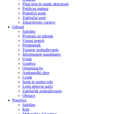
Pisni testi in ostale aktivnosti
Poklicna matura
Praktični pouk
Zaključni izpit
Zdravstveno varstvo
Odrasli
Splošno
Program za odrasle
Vpisni pogoji
Predmetnik
Trajanje izobraževanja
Informiranje kandidatov
Urnik
Gradiva
Organizacija
Andragoški zbor
Cenik
Izpiti in izpitni roki
Letni delovni načrt
Zaključek izobraževanja
Obrazci
Posestvo
Splošno
Klet
Mehanična delavnica