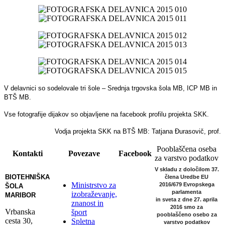
V delavnici so sodelovale tri šole – Srednja trgovska šola MB, ICP MB in
BTŠ MB.
Vse fotografije dijakov so objavljene na facebook profilu projekta SKK.
Vodja projekta SKK na BTŠ MB: Tatjana Đurasovič, prof.
Pooblaščena oseba
Kontakti
Povezave
Facebook
za varstvo podatkov
V skladu z določilom 37.
BIOTEHNIŠKA
člena Uredbe EU
Ministrstvo za
2016/679 Evropskega
ŠOLA
parlamenta
izobraževanje,
MARIBOR
in sveta z dne 27. aprila
znanost in
2016
smo za
Vrbanska
šport
pooblaščeno osebo za
cesta 30,
Spletna
varstvo podatkov