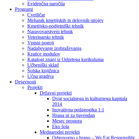
Evidenčna naročila
Programi
Cvetličar
Mehanik kmetijskih in delovnih strojev
Kmetijsko-podjetniški tehnik
Naravovarstveni tehnik
Veterinarski tehnik
Vpisni pogoji
Nadaljevanje izobraževanja
Kratice modulov
Katalogi znanj iz Odprtega kurikuluma
Učbeniški sklad
Šolska knjižnica
Učna gradiva
Dejavnosti
Projekti
Državni projekti
Dvig socialnega in kulturnega kapitala
2014
Inovativna pedagogika 1:1
Hrana ni za tjavendan
Mesec prostora
Eko šola
Mednarodni projekti
Odgovorno s hrano – We Eat Responsibly