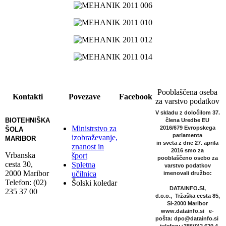
Pooblaščena oseba
Kontakti
Povezave
Facebook
za varstvo podatkov
V skladu z določilom 37.
BIOTEHNIŠKA
člena Uredbe EU
Ministrstvo za
2016/679 Evropskega
ŠOLA
parlamenta
izobraževanje,
MARIBOR
in sveta z dne 27. aprila
znanost in
2016
smo za
Vrbanska
šport
pooblaščeno osebo za
cesta 30,
Spletna
varstvo podatkov
2000 Maribor
učilnica
imenovali družbo:
Telefon: (02)
Šolski koledar
DATAINFO.SI,
235 37 00
d.o.o.,
Tržaška cesta 85,
SI-2000 Maribor
www.datainfo.si
e-
pošta: dpo@datainfo.si