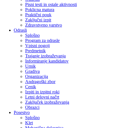
Pisni testi in ostale aktivnosti
Poklicna matura
Praktični pouk
Zaključni izpit
Zdravstveno varstvo
Odrasli
Splošno
Program za odrasle
Vpisni pogoji
Predmetnik
Trajanje izobraževanja
Informiranje kandidatov
Urnik
Gradiva
Organizacija
Andragoški zbor
Cenik
Izpiti in izpitni roki
Letni delovni načrt
Zaključek izobraževanja
Obrazci
Posestvo
Splošno
Klet
Mehanična delavnica