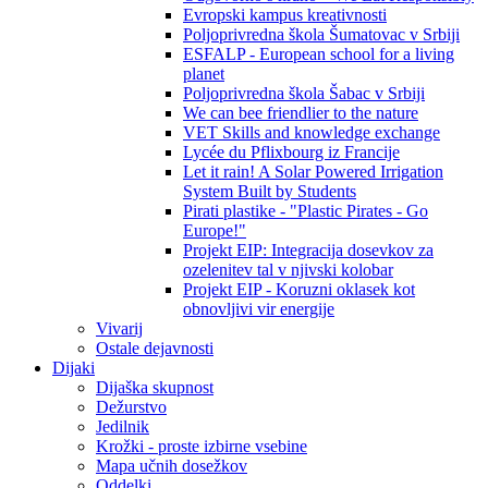
Evropski kampus kreativnosti
Poljoprivredna škola Šumatovac v Srbiji
ESFALP - European school for a living
planet
Poljoprivredna škola Šabac v Srbiji
We can bee friendlier to the nature
VET Skills and knowledge exchange
Lycée du Pflixbourg iz Francije
Let it rain! A Solar Powered Irrigation
System Built by Students
Pirati plastike - "Plastic Pirates - Go
Europe!"
Projekt EIP: Integracija dosevkov za
ozelenitev tal v njivski kolobar
Projekt EIP - Koruzni oklasek kot
obnovljivi vir energije
Vivarij
Ostale dejavnosti
Dijaki
Dijaška skupnost
Dežurstvo
Jedilnik
Krožki - proste izbirne vsebine
Mapa učnih dosežkov
Oddelki