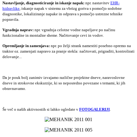
Nastavljanje, diagnosticiranje in iskanje napak:
npr. nastavitev
EHR-
hidravlike
, iskanje napak v sistemu za vbrizg goriva s pomočjo sodobne
diagnostike, lokaliziranje napake in odprava s pomočjo ustrezne tehnike
popravila.
Vgradnja naprav:
npr. vgradnja celotne vodne napeljave po načinu
funkcionalne in montažne sheme. Načrtovanje cevi in vodov.
Opremljanje in zamenjava:
npr. po želji strank namestiti posebno opremo na
traktor oz. zamenjati napravo za pranje stekla: načrtovati, prigraditi, kontrolirati
delovanje...
Da je pouk bolj zanimiv izvajamo različne projektne dneve, naravoslovne
dneve in strokovne ekskurzije, ki so neposredno povezane s temami, ki jih
obravnavamo.
Še več o naših aktivnostih si lahko ogledate v
FOTOGALERIJI
.