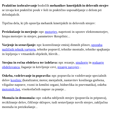
Praktično izobraževanje
bodočih
mehanikov kmetijskih in delovnih strojev
se izvaja kot praktični pouk v šoli in praktično usposabljanje z delom pri
delodajalcih.
Tipična dela, ki jih opravlja mehanik kmetijskih in delovnih strojev:
Preizkušanje in merjenje:
npr.
motorjev
, napetosti in uporov elektromotorjev,
hrupa motorjev in strojev, parametrov škropilnic...
Varjenje in sestavljanje:
npr. kontroliranje emisij dimnih plinov,
uporaba
različnih tehnik varjenja
, tehnike popravil, tehnike montaže, tehnike spajkanja
in lepljenja v vrtnarskih objektih, hlevih...
Strojna in ročna obdelava ter izdelava:
npr. rezanje,
struženje
in
rezkanje
obdelovanca
, žaganje in krivljenje cevi,
rezanje navojev
...
Oskrba, vzdrževanje in popravila:
npr. popravila in vzdrževanje specialnih
delov
kosilnic
(katalizator, motor, menjalnik, nastavitev kosilnega grebena,
vžigalne naprave, vozni in krmilni organi, hidravlika in pnevmatika), oskrba
motornih žag
, visokotlačnih naprav za pranje...
Montaža in demontaža:
npr. oskrba rabljenih strojev (popravila in priprava),
recikliranje delov, čiščenje sklopov, tudi sestavljanje novih strojev, zaključna
montaža in preizkušanje...