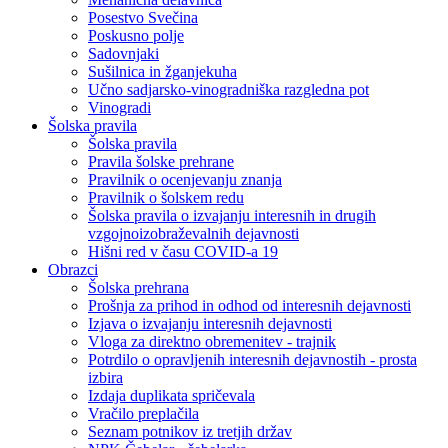
Posestvo Svečina
Poskusno polje
Sadovnjaki
Sušilnica in žganjekuha
Učno sadjarsko-vinogradniška razgledna pot
Vinogradi
Šolska pravila
Šolska pravila
Pravila šolske prehrane
Pravilnik o ocenjevanju znanja
Pravilnik o šolskem redu
Šolska pravila o izvajanju interesnih in drugih
vzgojnoizobraževalnih dejavnosti
Hišni red v času COVID-a 19
Obrazci
Šolska prehrana
Prošnja za prihod in odhod od interesnih dejavnosti
Izjava o izvajanju interesnih dejavnosti
Vloga za direktno obremenitev - trajnik
Potrdilo o opravljenih interesnih dejavnostih - prosta
izbira
Izdaja duplikata spričevala
Vračilo preplačila
Seznam potnikov iz tretjih držav