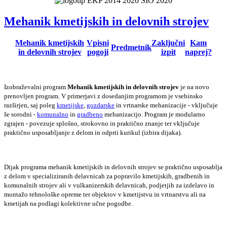
Mehanik kmetijskih in delovnih strojev
Mehanik kmetijskih
Vpisni
Zaključni
Kam
Predmetnik
in delovnih strojev
pogoji
izpit
naprej?
Izobraževalni program
Mehanik kmetijskih in delovnih strojev
je na novo
prenovljen program. V primerjavi z dosedanjim programom je vsebinsko
razširjen, saj poleg
kmetijske
,
gozdarske
in vrtnarske mehanizacije - vključuje
še sorodni -
komunalno
in
gradbeno
mehanizacijo. Program je modularno
zgrajen - povezuje splošno, strokovno in praktično znanje ter vključuje
praktično usposabljanje z delom in odprti kurikul (izbira dijaka).
Dijak programa mehanik kmetijskih in delovnih strojev se praktično usposablja
z delom v specializiranih delavnicah za popravilo kmetijskih, gradbenih in
komunalnih strojev ali v vulkanizerskih delavnicah, podjetjih za izdelavo in
montažo tehnološke opreme ter objektov v kmetijstvu in vrtnarstvu ali na
kmetijah na podlagi kolektivne učne pogodbe.