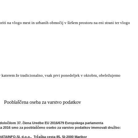
iti na vlogo mest in urbanih območij v širšem prostoru na eni strani ter vlogo
 v katerem že tradicionalno, vsak prvi ponedeljek v oktobru, obeležujemo
Pooblaščena oseba za varstvo podatkov
 določilom 37. člena Uredbe EU 2016/679 Evropskega parlamenta
ila 2016
smo za pooblaščeno osebo za varstvo podatkov imenovali družbo:
DATAINFO.SI, d.o.o.,
Tržaška cesta 85, SI-2000 Maribor