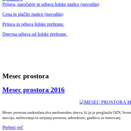
Prijava, naročanje in odjava šolske malice (navodila)
Cena in plačilo malice (navodila)
Prijava in odjava šolske prehrane.
Dnevna odjava od šolske prehrane.
Mesec prostora
Mesec prostora 2016
Mesec prostora zaokrožata dva mednarodna dneva, ki ju je proglasila OZN, Sveto
razvoja, načrtovanja in urejanja prostora, arhitekture, graditve in stanovanj.
Preberi več