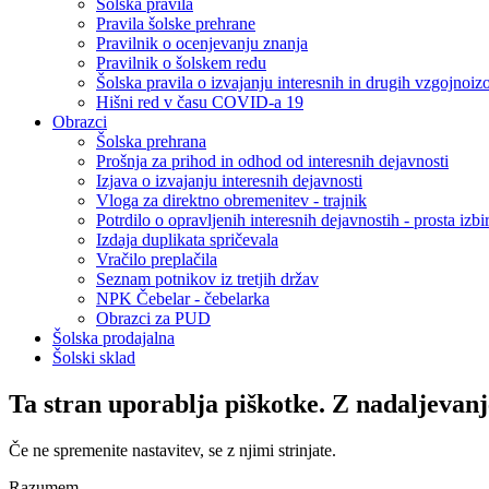
Šolska pravila
Pravila šolske prehrane
Pravilnik o ocenjevanju znanja
Pravilnik o šolskem redu
Šolska pravila o izvajanju interesnih in drugih vzgojnoiz
Hišni red v času COVID-a 19
Obrazci
Šolska prehrana
Prošnja za prihod in odhod od interesnih dejavnosti
Izjava o izvajanju interesnih dejavnosti
Vloga za direktno obremenitev - trajnik
Potrdilo o opravljenih interesnih dejavnostih - prosta izbi
Izdaja duplikata spričevala
Vračilo preplačila
Seznam potnikov iz tretjih držav
NPK Čebelar - čebelarka
Obrazci za PUD
Šolska prodajalna
Šolski sklad
Ta stran uporablja piškotke. Z nadaljevanj
Če ne spremenite nastavitev, se z njimi strinjate.
Razumem