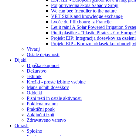
Poljoprivredna škola Šabac v Srbiji
We can bee friendlier to the nature
VET Skills and knowledge exchange
Lycée du Pflixbourg iz Francije
Let it rain! A Solar Powered Irrigation Syst
Pirati plastike - "Plastic Pirates - Go Europe
Projekt EIP: Integracija dosevkov za ozelenit
Projekt EIP - Koruzni oklasek kot obnovljivi
Vivarij
Ostale dejavnosti
Dijaki
Dijaška skupnost
Dežurstvo
Jedilnik
Krožki - proste izbirne vsebine
Mapa učnih dosežkov
Oddelki
Pisni testi in ostale aktivnosti
Poklicna matura
Praktični pouk
Zaključni izpit
Zdravstveno varstvo
Odrasli
Splošno