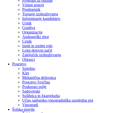
Program za odrasle
Vpisni pogoji
Predmetnik
Trajanje izobraževanja
Informiranje kandidatov
Urnik
Gradiva
Organizacija
Andragoški zbor
Cenik
Izpiti in izpitni roki
Letni delovni načrt
Zaključek izobraževanja
Obrazci
Posestvo
Splošno
Klet
Mehanična delavnica
Posestvo Svečina
Poskusno polje
Sadovnjaki
Sušilnica in žganjekuha
Učno sadjarsko-vinogradniška razgledna pot
Vinogradi
Šolska pravila