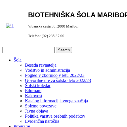
BIOTEHNIŠKA ŠOLA MARIBO
Vrbanska cesta 30, 2000 Maribor
Telefon: (02) 235 37 00
Šola
Beseda ravnatelja
Vodstvo in administracija
Pogled v zbornico v letu 2022/23
Govorilne ure za šolsko leto 2022/23
Šolski koledar
Eduroam
Kakovost
Katalog informacij javnega značaja
Spletne povezave
Javna objava
Politika varstva osebnih podatkov
Evidenčna naročila
Programi