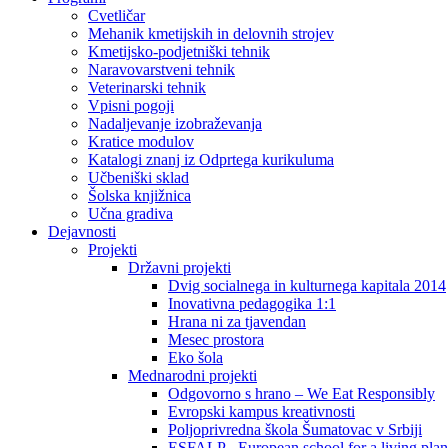
Cvetličar
Mehanik kmetijskih in delovnih strojev
Kmetijsko-podjetniški tehnik
Naravovarstveni tehnik
Veterinarski tehnik
Vpisni pogoji
Nadaljevanje izobraževanja
Kratice modulov
Katalogi znanj iz Odprtega kurikuluma
Učbeniški sklad
Šolska knjižnica
Učna gradiva
Dejavnosti
Projekti
Državni projekti
Dvig socialnega in kulturnega kapitala 2014
Inovativna pedagogika 1:1
Hrana ni za tjavendan
Mesec prostora
Eko šola
Mednarodni projekti
Odgovorno s hrano – We Eat Responsibly
Evropski kampus kreativnosti
Poljoprivredna škola Šumatovac v Srbiji
ESFALP - European school for a living plan