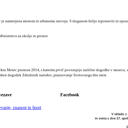
r je namenjena mestom in urbanemu razvoju. S sloganom želijo izpostaviti in opozor
Ministrstva za okolje in prostor
ojektu Mesec prostora 2014, s katerim prvič povezujejo različne dogodke v mesecu,
memben dogodek Združenih narodov, praznovanje Svetovnega dne mest.
vezave
Facebook
evanje, znanost in šport
V skladu z
in sveta z dne 27. apr