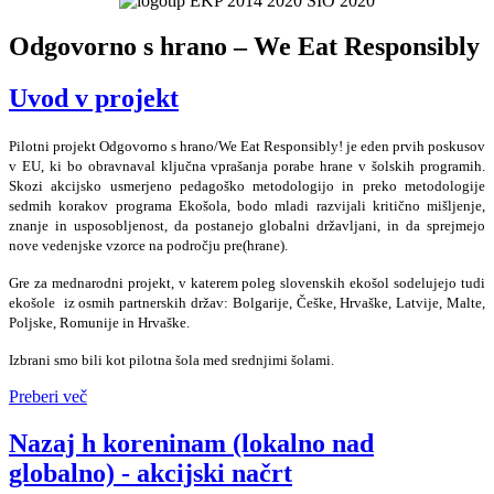
Odgovorno s hrano – We Eat Responsibly
Uvod v projekt
Pilotni projekt Odgovorno s hrano/We Eat Responsibly! je eden prvih poskusov
v EU, ki bo obravnaval ključna vprašanja porabe hrane v šolskih programih.
Skozi akcijsko usmerjeno pedagoško metodologijo in preko metodologije
sedmih korakov programa Ekošola, bodo mladi razvijali kritično mišljenje,
znanje in usposobljenost, da postanejo globalni državljani, in da sprejmejo
nove vedenjske vzorce na področju pre(hrane).
Gre za mednarodni projekt, v katerem poleg slovenskih ekošol sodelujejo tudi
ekošole iz osmih partnerskih držav: Bolgarije, Češke, Hrvaške, Latvije, Malte,
Poljske, Romunije in Hrvaške.
Izbrani smo bili kot pilotna šola med srednjimi šolami.
Preberi več
Nazaj h koreninam (lokalno nad
globalno) - akcijski načrt