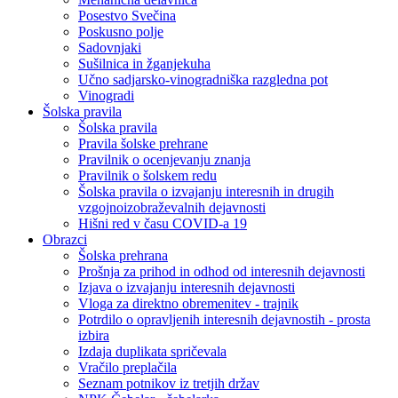
Posestvo Svečina
Poskusno polje
Sadovnjaki
Sušilnica in žganjekuha
Učno sadjarsko-vinogradniška razgledna pot
Vinogradi
Šolska pravila
Šolska pravila
Pravila šolske prehrane
Pravilnik o ocenjevanju znanja
Pravilnik o šolskem redu
Šolska pravila o izvajanju interesnih in drugih
vzgojnoizobraževalnih dejavnosti
Hišni red v času COVID-a 19
Obrazci
Šolska prehrana
Prošnja za prihod in odhod od interesnih dejavnosti
Izjava o izvajanju interesnih dejavnosti
Vloga za direktno obremenitev - trajnik
Potrdilo o opravljenih interesnih dejavnostih - prosta
izbira
Izdaja duplikata spričevala
Vračilo preplačila
Seznam potnikov iz tretjih držav