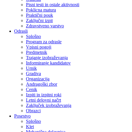
Pisni testi in ostale aktivnosti
Poklicna matura
Praktični pouk
Zaključni izpit
Zdravstveno varstvo
Odrasli
Splošno
Program za odrasle
Vpisni pogoji
Predmetnik
Trajanje izobraževanja
Informiranje kandidatov
Urnik
Gradiva
Organizacija
Andragoški zbor
Cenik
Izpiti in izpitni roki
Letni delovni načrt
Zaključek izobraževanja
Obrazci
Posestvo
Splošno
Klet
Mehanična delavnica