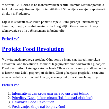
V četrtek, 12. 4. 2018 je na Izobraževalnem centru Piramida Maribor potekalo
že 4. tekmovanje Konzorcija Biotehniških šol Slovenije v znanju in spretnostih
dijakov in študentov.
Dijaki in študenti so se lahko pomerili v peki, kuhi, pisanju umetnostnega
besedila, znanju, vizualni umetnosti in fotografiji. Glavna tem letošnjega
tekmovanja so bila bučna semena in bučno olje.
Preberi več
Projekt Food Revolution
V okviru mednarodnega projekta Odgovorno s hrano smo izvedli projekt z
naslovom Food Revolution. V okviru tega projekta smo sodelovali z gibanjem
Food Revolution, katerega avtor je Jamie Oliver. Gibanju smo poslali sestavine
iz katerih smo želeli pripravljati sladico. Člani gibanja so pregledali sestavine
in nam poslali recept Jamia Oliverja, ki nam je bil po sestavinah najbližji.
Preberi več
Informativni dan programa naravovarstveni tehnik
Prireditev Nazaj h koreninam (lokalno nad globalno)
Delavnica Food Revolution
Predavanje: Sadje naj bo pravično!