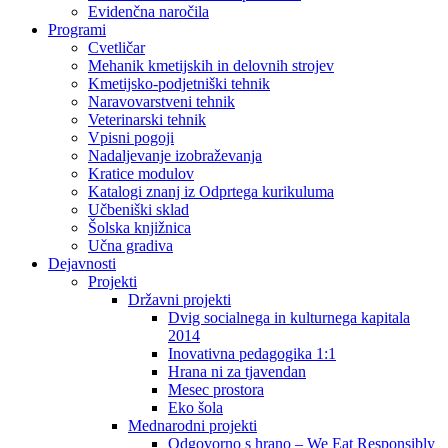
Evidenčna naročila
Programi
Cvetličar
Mehanik kmetijskih in delovnih strojev
Kmetijsko-podjetniški tehnik
Naravovarstveni tehnik
Veterinarski tehnik
Vpisni pogoji
Nadaljevanje izobraževanja
Kratice modulov
Katalogi znanj iz Odprtega kurikuluma
Učbeniški sklad
Šolska knjižnica
Učna gradiva
Dejavnosti
Projekti
Državni projekti
Dvig socialnega in kulturnega kapitala
2014
Inovativna pedagogika 1:1
Hrana ni za tjavendan
Mesec prostora
Eko šola
Mednarodni projekti
Odgovorno s hrano – We Eat Responsibly