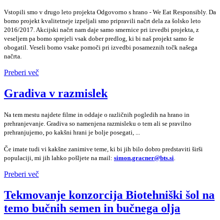
Vstopili smo v drugo leto projekta Odgovorno s hrano - We Eat Responsibly. Da
bomo projekt kvalitetneje izpeljali smo pripravili načrt dela za šolsko leto
2016/2017. Akcijski načrt nam daje samo smernice pri izvedbi projekta, z
veseljem pa bomo sprejeli vsak dober predlog, ki bi naš projekt samo še
obogatil. Veseli bomo vsake pomoči pri izvedbi posameznih točk našega
načrta.
Preberi več
Gradiva v razmislek
Na tem mestu najdete filme in oddaje o različnih pogledih na hrano in
prehranjevanje. Gradiva so namenjena razmisleku o tem ali se pravilno
prehranjujemo, po kakšni hrani je bolje posegati, ...
Če imate tudi vi kakšne zanimive teme, ki bi jih bilo dobro predstaviti širši
populaciji, mi jih lahko pošljete na mail:
simon.gracner@bts.si
.
Preberi več
Tekmovanje konzorcija Biotehniški šol na
temo bučnih semen in bučnega olja