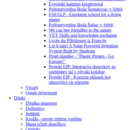
Evropski kampus kreativnosti
Poljoprivredna škola Šumatovac v Srbiji
ESFALP - European school for a living
planet
Poljoprivredna škola Šabac v Srbiji
We can bee friendlier to the nature
VET Skills and knowledge exchange
Lycée du Pflixbourg iz Francije
Let it rain! A Solar Powered Irrigation
System Built by Students
Pirati plastike - "Plastic Pirates - Go
Europe!"
Projekt EIP: Integracija dosevkov za
ozelenitev tal v njivski kolobar
Projekt EIP - Koruzni oklasek kot
obnovljivi vir energije
Vivarij
Ostale dejavnosti
Dijaki
Dijaška skupnost
Dežurstvo
Jedilnik
Krožki - proste izbirne vsebine
Mapa učnih dosežkov
Oddelki