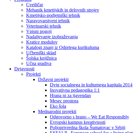
Cvetličar
Mehanik kmetijskih in delovnih strojev
Kmetijsko-podjetniški tehnik
Naravovarstveni tehnik
Veterinarski tehnik
Vpisni pogoji
Nadaljevanje izobraževanja
Kratice modulov
Katalogi znanj iz Odprtega kurikuluma
Učbeniški sklad
Šolska knjižnica
Učna gradiva
Dejavnosti
Projekti
Državni projekti
Dvig socialnega in kulturnega kapitala 2014
Inovativna pedagogika 1:1
Hrana ni za tjavendan
Mesec prostora
Eko šola
Mednarodni projekti
Odgovorno s hrano – We Eat Responsibly
Evropski kampus kreativnosti
Poljoprivredna škola Šumatovac v Srbiji
ESFALP - European school for a living plan