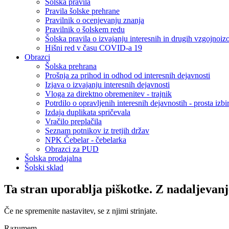
Šolska pravila
Pravila šolske prehrane
Pravilnik o ocenjevanju znanja
Pravilnik o šolskem redu
Šolska pravila o izvajanju interesnih in drugih vzgojnoiz
Hišni red v času COVID-a 19
Obrazci
Šolska prehrana
Prošnja za prihod in odhod od interesnih dejavnosti
Izjava o izvajanju interesnih dejavnosti
Vloga za direktno obremenitev - trajnik
Potrdilo o opravljenih interesnih dejavnostih - prosta izbi
Izdaja duplikata spričevala
Vračilo preplačila
Seznam potnikov iz tretjih držav
NPK Čebelar - čebelarka
Obrazci za PUD
Šolska prodajalna
Šolski sklad
Ta stran uporablja piškotke. Z nadaljevanj
Če ne spremenite nastavitev, se z njimi strinjate.
Razumem