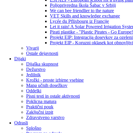
Poljoprivredna škola Šabac v Srbiji
We can bee friendlier to the nature
VET Skills and knowledge exchange
Lycée du Pflixbourg iz Francije
Let it rain! A Solar Powered Irrigation Syst
Pirati plastike - "Plastic Pirates - Go Europe
Projekt EIP: Integracija dosevkov za ozelenit
Projekt EIP - Koruzni oklasek kot obnovljivi
Vivarij
Ostale dejavnosti
Dijaki
Dijaška skupnost
Dežurstvo
Jedilnik
Krožki - proste izbirne vsebine
Mapa učnih dosežkov
Oddelki
Pisni testi in ostale aktivnosti
Poklicna matura
Praktični pouk
Zaključni izpit
Zdravstveno varstvo
Odrasli
Splošno