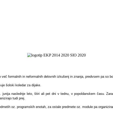
o več formalnih in neformalnih delovnih izkušenj in znanja, predvsem pa so bol
je šolski koledar za dijake.
nija naslednje leto, štiri ali pet dni v tednu, v popoldanskem času. Zaradi
izirajo tudi prej.
redmetih oz. programskih enotah, za ostale predmete oz. module pa organizir