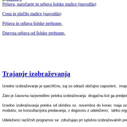
Prijava, naročanje in odjava šolske malice (navodila)
Cena in plačilo malice (navodila)
Prijava in odjava šolske prehrane.
Dnevna odjava od šolske prehrane.
Trajanje izobraževanja
Izredno izobraževanje je specifično, saj so odrasli običajno zaposleni, imaj
Zato je časovna razporeditev poteka izobraževanja drugačna kot ga predpisu
Izredno izobraževanja poteka od oktobra oz. novembra do konec maja oz. ju
modulov, se konzultacijska predavanja, v dogovoru z udeleženci, lahko organ
Udeleženci različnih programov se združujejo pri splošno izobraževalnih p