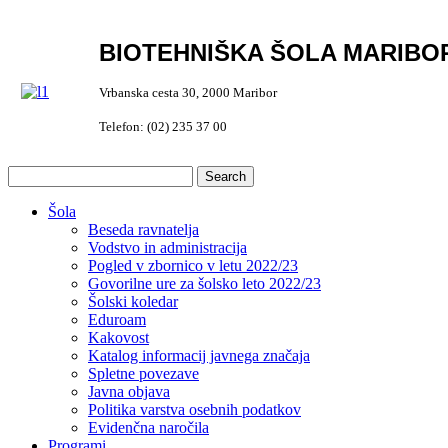
BIOTEHNIŠKA ŠOLA MARIBO
Vrbanska cesta 30, 2000 Maribor
Telefon: (02) 235 37 00
Šola
Beseda ravnatelja
Vodstvo in administracija
Pogled v zbornico v letu 2022/23
Govorilne ure za šolsko leto 2022/23
Šolski koledar
Eduroam
Kakovost
Katalog informacij javnega značaja
Spletne povezave
Javna objava
Politika varstva osebnih podatkov
Evidenčna naročila
Programi