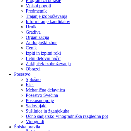
Program za odrasle
Vpisni pogoji
Predmetnik
Trajanje izobraževanja
Informiranje kandidatov
Urnik
Gradiva
Organizacija
Andragoški zbor
Cenik
Izpiti in izpitni roki
Letni delovni načrt
Zaključek izobraževanja
Obrazci
Posestvo
Splošno
Klet
Mehanična delavnica
Posestvo Svečina
Poskusno polje
Sadovnjaki
Sušilnica in žganjekuha
Učno sadjarsko-vinogradniška razgledna pot
Vinogradi
Šolska pravila