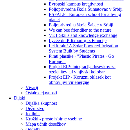
Evropski kampus kreativnosti
Poljoprivredna škola Šumatovac v Srbiji
ESFALP - European school for a living
planet
Poljoprivredna škola Šabac v Srbiji
We can bee friendlier to the nature
VET Skills and knowledge exchange
Lycée du Pflixbourg iz Francije
Let it rain! A Solar Powered Irrigation
System Built by Students
Pirati plastike - "Plastic Pirates - Go
Europe!"
Projekt EIP: Integracija dosevkov za
ozelenitev tal v njivski kolobar
Projekt EIP - Koruzni oklasek kot
obnovljivi vir energije
Vivarij
Ostale dejavnosti
Dijaki
Dijaška skupnost
Dežurstvo
Jedilnik
Krožki - proste izbirne vsebine
Mapa učnih dosežkov
Oddelki