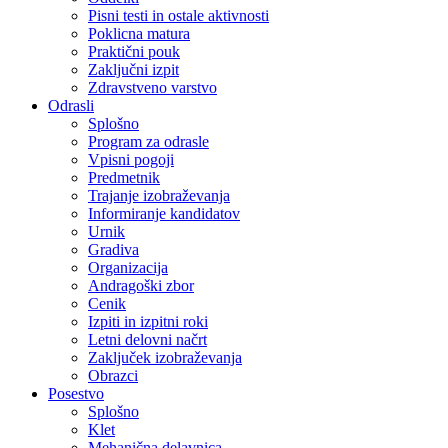
Pisni testi in ostale aktivnosti
Poklicna matura
Praktični pouk
Zaključni izpit
Zdravstveno varstvo
Odrasli
Splošno
Program za odrasle
Vpisni pogoji
Predmetnik
Trajanje izobraževanja
Informiranje kandidatov
Urnik
Gradiva
Organizacija
Andragoški zbor
Cenik
Izpiti in izpitni roki
Letni delovni načrt
Zaključek izobraževanja
Obrazci
Posestvo
Splošno
Klet
Mehanična delavnica