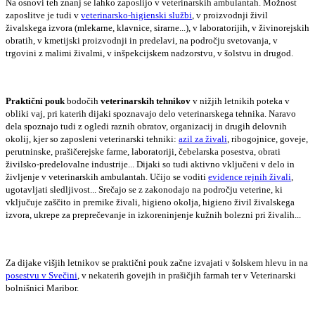
Na osnovi teh znanj se lahko zaposlijo v veterinarskih ambulantah. Možnost
zaposlitve je tudi v
veterinarsko-higienski službi
, v proizvodnji živil
živalskega izvora (mlekarne, klavnice, sirarne...), v laboratorijih, v živinorejskih
obratih, v kmetijski proizvodnji in predelavi, na področju svetovanja, v
trgovini z malimi živalmi, v inšpekcijskem nadzorstvu, v šolstvu in drugod.
Praktični pouk
bodočih
veterinarskih tehnikov
v nižjih letnikih poteka v
obliki vaj, pri katerih dijaki spoznavajo delo veterinarskega tehnika. Naravo
dela spoznajo tudi z ogledi raznih obratov, organizacij in drugih delovnih
okolij, kjer so zaposleni veterinarski tehniki:
azil za živali
, ribogojnice, goveje,
perutninske, prašičerejske farme, laboratoriji, čebelarska posestva, obrati
živilsko-predelovalne industrije... Dijaki so tudi aktivno vključeni v delo in
življenje v veterinarskih ambulantah. Učijo se voditi
evidence rejnih živali
,
ugotavljati sledljivost... Srečajo se z zakonodajo na področju veterine, ki
vključuje zaščito in premike živali, higieno okolja, higieno živil živalskega
izvora, ukrepe za preprečevanje in izkoreninjenje kužnih bolezni pri živalih...
Za dijake višjih letnikov se praktični pouk začne izvajati v šolskem hlevu in na
posestvu v Svečini
, v nekaterih govejih in prašičjih farmah ter v Veterinarski
bolnišnici Maribor.