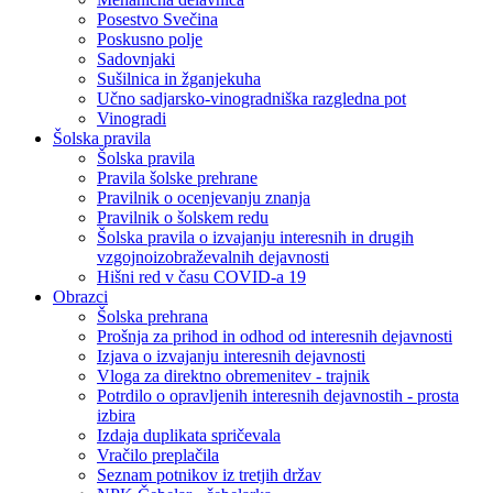
Posestvo Svečina
Poskusno polje
Sadovnjaki
Sušilnica in žganjekuha
Učno sadjarsko-vinogradniška razgledna pot
Vinogradi
Šolska pravila
Šolska pravila
Pravila šolske prehrane
Pravilnik o ocenjevanju znanja
Pravilnik o šolskem redu
Šolska pravila o izvajanju interesnih in drugih
vzgojnoizobraževalnih dejavnosti
Hišni red v času COVID-a 19
Obrazci
Šolska prehrana
Prošnja za prihod in odhod od interesnih dejavnosti
Izjava o izvajanju interesnih dejavnosti
Vloga za direktno obremenitev - trajnik
Potrdilo o opravljenih interesnih dejavnostih - prosta
izbira
Izdaja duplikata spričevala
Vračilo preplačila
Seznam potnikov iz tretjih držav