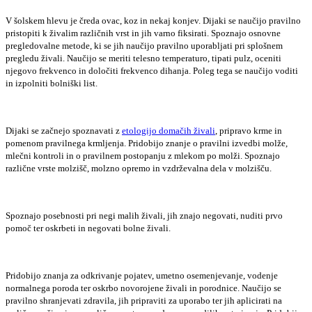
V šolskem hlevu je čreda ovac, koz in nekaj konjev. Dijaki se naučijo pravilno
pristopiti k živalim različnih vrst in jih varno fiksirati. Spoznajo osnovne
pregledovalne metode, ki se jih naučijo pravilno uporabljati pri splošnem
pregledu živali. Naučijo se meriti telesno temperaturo, tipati pulz, oceniti
njegovo frekvenco in določiti frekvenco dihanja. Poleg tega se naučijo voditi
in izpolniti bolniški list.
Dijaki se začnejo spoznavati z
etologijo domačih živali
, pripravo krme in
pomenom pravilnega krmljenja. Pridobijo znanje o pravilni izvedbi molže,
mlečni kontroli in o pravilnem postopanju z mlekom po molži. Spoznajo
različne vrste molzišč, molzno opremo in vzdrževalna dela v molzišču.
Spoznajo posebnosti pri negi malih živali, jih znajo negovati, nuditi prvo
pomoč ter oskrbeti in negovati bolne živali.
Pridobijo znanja za odkrivanje pojatev, umetno osemenjevanje, vodenje
normalnega poroda ter oskrbo novorojene živali in porodnice. Naučijo se
pravilno shranjevati zdravila, jih pripraviti za uporabo ter jih aplicirati na