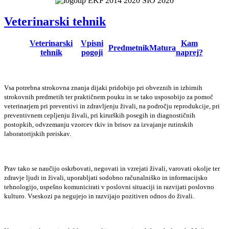
Veterinarski tehnik
Veterinarski
Vpisni
Kam
Predmetnik
Matura
tehnik
pogoji
naprej?
Vsa potrebna strokovna znanja dijaki pridobijo pri obveznih in izbirnih
strokovnih predmetih ter praktičnem pouku in se tako usposobijo za pomoč
veterinarjem pri preventivi in zdravljenju živali, na področju reprodukcije, pri
preventivnem cepljenju živali, pri kirurških posegih in diagnostičnih
postopkih, odvzemanju vzorcev tkiv in brisov za izvajanje rutinskih
laboratorijskih preiskav.
Prav tako se naučijo oskrbovati, negovati in vzrejati živali, varovati okolje ter
zdravje ljudi in živali, uporabljati sodobno računalniško in informacijsko
tehnologijo, uspešno komunicirati v poslovni situaciji in razvijati poslovno
kulturo. Vseskozi pa negujejo in razvijajo pozitiven odnos do živali.