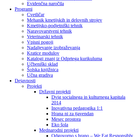
Evidenčna naročila
Programi
Cvetličar
Mehanik kmetijskih in delovnih strojev
Kmetijsko-podjetniški tehnik
Naravovarstveni tehnik
Veterinarski tehnik
Vpisni pogoji
Nadaljevanje izobraževanja
Kratice modulov
Katalogi znanj iz Odprtega kurikuluma
Učbeniški sklad
Šolska knjižnica
Učna gradiva
Dejavnosti
Projekti
Državni projekti
Dvig socialnega in kulturnega kapitala
2014
Inovativna pedagogika 1:1
Hrana ni za tjavendan
Mesec prostora
Eko šola
Mednarodni projekti
Odgovorno s hrano – We Eat Responsibly