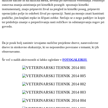
različne načine in na različna mesta, seveda po navodilih veterinarja. Pridobijo
osnovna znanja asistiranja pri kirurških posegih: spoznajo kirurški
instrumentarij, znajo pripraviti žival za pregled in kirurški poseg, pripraviti
operacijsko polje in oskrbeti žival po operaciji. Sami pa morajo znati kastrirati
prašičke, jim krajšati repke in ščipati zobke. Srečajo se z nego parkljev in kopit
ter pridobijo znanje o preprečevanju rasti rožičkov in odstranjevanju rogov pri
govedu.
Da je pouk bolj zanimiv izvajamo različne projektne dneve, naravoslovne
dneve in strokovne ekskurzije, ki so neposredno povezane s temami, ki jih
obravnavamo.
Še več o naših aktivnostih si lahko ogledate v
FOTOGALERIJI
.