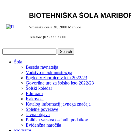
BIOTEHNIŠKA ŠOLA MARIBO
Vrbanska cesta 30, 2000 Maribor
Telefon: (02) 235 37 00
Šola
Beseda ravnatelja
Vodstvo in administracija
Pogled v zbornico v letu 2022/23
Govorilne ure za šolsko leto 2022/23
Šolski koledar
Eduroam
Kakovost
Katalog informacij javnega značaja
Spletne povezave
Javna objava
Politika varstva osebnih podatkov
Evidenčna naročila
Programi