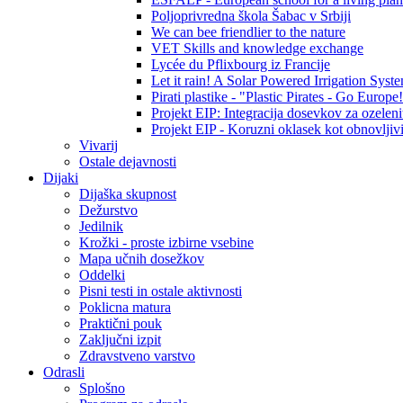
Poljoprivredna škola Šabac v Srbiji
We can bee friendlier to the nature
VET Skills and knowledge exchange
Lycée du Pflixbourg iz Francije
Let it rain! A Solar Powered Irrigation Syst
Pirati plastike - "Plastic Pirates - Go Europe
Projekt EIP: Integracija dosevkov za ozelenit
Projekt EIP - Koruzni oklasek kot obnovljivi
Vivarij
Ostale dejavnosti
Dijaki
Dijaška skupnost
Dežurstvo
Jedilnik
Krožki - proste izbirne vsebine
Mapa učnih dosežkov
Oddelki
Pisni testi in ostale aktivnosti
Poklicna matura
Praktični pouk
Zaključni izpit
Zdravstveno varstvo
Odrasli
Splošno