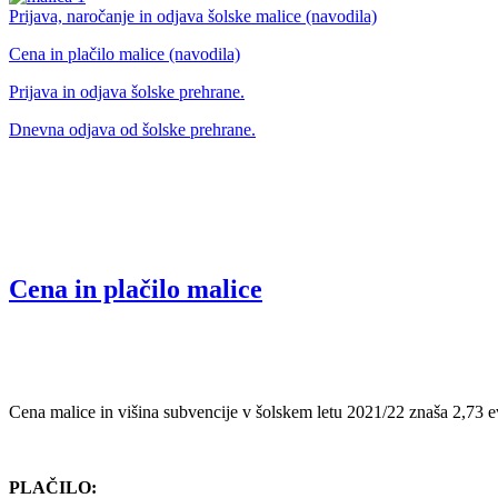
Prijava, naročanje in odjava šolske malice (navodila)
Cena in plačilo malice (navodila)
Prijava in odjava šolske prehrane.
Dnevna odjava od šolske prehrane.
Cena in plačilo malice
Cena malice in višina subvencije v šolskem letu 2021/22 znaša 2,73 
PLAČILO: