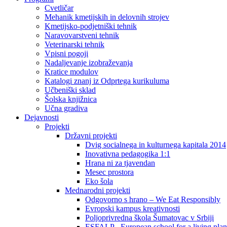
Cvetličar
Mehanik kmetijskih in delovnih strojev
Kmetijsko-podjetniški tehnik
Naravovarstveni tehnik
Veterinarski tehnik
Vpisni pogoji
Nadaljevanje izobraževanja
Kratice modulov
Katalogi znanj iz Odprtega kurikuluma
Učbeniški sklad
Šolska knjižnica
Učna gradiva
Dejavnosti
Projekti
Državni projekti
Dvig socialnega in kulturnega kapitala 2014
Inovativna pedagogika 1:1
Hrana ni za tjavendan
Mesec prostora
Eko šola
Mednarodni projekti
Odgovorno s hrano – We Eat Responsibly
Evropski kampus kreativnosti
Poljoprivredna škola Šumatovac v Srbiji
ESFALP - European school for a living plan