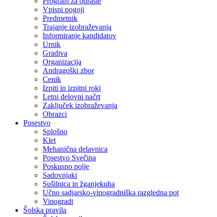
Program za odrasle
Vpisni pogoji
Predmetnik
Trajanje izobraževanja
Informiranje kandidatov
Urnik
Gradiva
Organizacija
Andragoški zbor
Cenik
Izpiti in izpitni roki
Letni delovni načrt
Zaključek izobraževanja
Obrazci
Posestvo
Splošno
Klet
Mehanična delavnica
Posestvo Svečina
Poskusno polje
Sadovnjaki
Sušilnica in žganjekuha
Učno sadjarsko-vinogradniška razgledna pot
Vinogradi
Šolska pravila