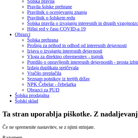
Šolska pravila
Pravila šolske prehrane
Pravilnik o ocenjevanju znanja
Pravilnik o šolskem redu
Šolska pravila o izvajanju interesnih in drugih vzgojnoiz
Hišni red v času COVID-a 19
Obrazci
Šolska prehrana
Prošnja za prihod in odhod od interesnih dejavnosti
Izjava o izvajanju interesnih dejavnosti
Vloga za direktno obremenitev - trajnik
Potrdilo o opravljenih interesnih dejavnostih - prosta izbi
Izdaja duplikata spričevala
Vračilo preplačila
Seznam potnikov iz tretjih držav
NPK Čebelar - čebelarka
Obrazci za PUD
Šolska prodajalna
Šolski sklad
Ta stran uporablja piškotke. Z nadaljevanj
Če ne spremenite nastavitev, se z njimi strinjate.
Razumem