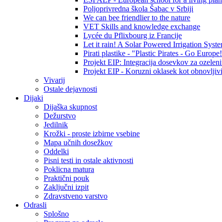
Poljoprivredna škola Šabac v Srbiji
We can bee friendlier to the nature
VET Skills and knowledge exchange
Lycée du Pflixbourg iz Francije
Let it rain! A Solar Powered Irrigation Syst
Pirati plastike - "Plastic Pirates - Go Europe
Projekt EIP: Integracija dosevkov za ozelenit
Projekt EIP - Koruzni oklasek kot obnovljivi
Vivarij
Ostale dejavnosti
Dijaki
Dijaška skupnost
Dežurstvo
Jedilnik
Krožki - proste izbirne vsebine
Mapa učnih dosežkov
Oddelki
Pisni testi in ostale aktivnosti
Poklicna matura
Praktični pouk
Zaključni izpit
Zdravstveno varstvo
Odrasli
Splošno