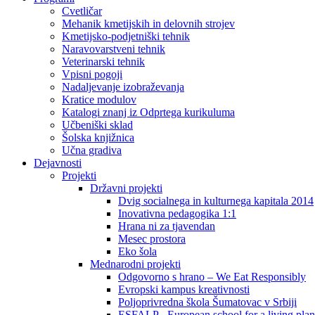
Cvetličar
Mehanik kmetijskih in delovnih strojev
Kmetijsko-podjetniški tehnik
Naravovarstveni tehnik
Veterinarski tehnik
Vpisni pogoji
Nadaljevanje izobraževanja
Kratice modulov
Katalogi znanj iz Odprtega kurikuluma
Učbeniški sklad
Šolska knjižnica
Učna gradiva
Dejavnosti
Projekti
Državni projekti
Dvig socialnega in kulturnega kapitala 2014
Inovativna pedagogika 1:1
Hrana ni za tjavendan
Mesec prostora
Eko šola
Mednarodni projekti
Odgovorno s hrano – We Eat Responsibly
Evropski kampus kreativnosti
Poljoprivredna škola Šumatovac v Srbiji
ESFALP - European school for a living plan