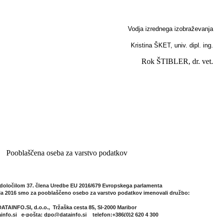
Vodja izrednega izobraževanja
Kristina ŠKET, univ. dipl. ing.
Rok ŠTIBLER, dr. vet.
Pooblaščena oseba za varstvo podatkov
 določilom 37. člena Uredbe EU 2016/679 Evropskega parlamenta
ila 2016
smo za pooblaščeno osebo za varstvo podatkov imenovali družbo:
DATAINFO.SI, d.o.o.,
Tržaška cesta 85, SI-2000 Maribor
info.si
e-pošta: dpo@datainfo.si
telefon:+386(0)2 620 4 300