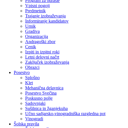
Program za odrasle
Vpisni pogoji
Predmetnik
Trajanje izobraževanja
Informiranje kandidatov
Urnik
Gradiva
Organizacija
Andragoški zbor
Cenik
Izpiti in izpitni roki
Letni delovni načrt
Zaključek izobraževanja
Obrazci
Posestvo
Splošno
Klet
Mehanična delavnica
Posestvo Svečina
Poskusno polje
Sadovnjaki
Sušilnica in žganjekuha
Učno sadjarsko-vinogradniška razgledna pot
Vinogradi
Šolska pravila