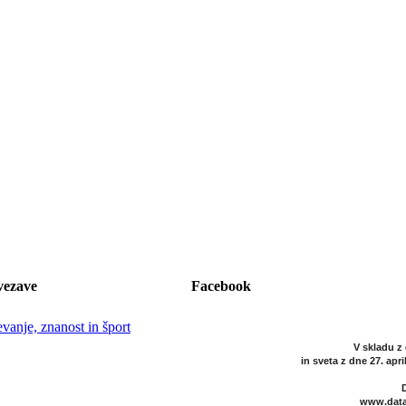
vezave
Facebook
evanje, znanost in šport
V skladu z
in sveta z dne 27. apr
www.data