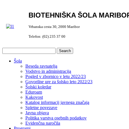
BIOTEHNIŠKA ŠOLA MARIBO
Vrbanska cesta 30, 2000 Maribor
Telefon: (02) 235 37 00
Šola
Beseda ravnatelja
Vodstvo in administracija
Pogled v zbornico v letu 2022/23
Govorilne ure za šolsko leto 2022/23
Šolski koledar
Eduroam
Kakovost
Katalog informacij javnega značaja
Spletne povezave
Javna objava
Politika varstva osebnih podatkov
Evidenčna naročila
Programi