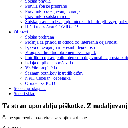
Šolska pravila
Pravila šolske prehrane
Pravilnik o ocenjevanju znanja
Pravilnik o šolskem redu
Šolska pravila o izvajanju interesnih in drugih vzgojnoiz
Hišni red v času COVID-a 19
Obrazci
Šolska prehrana
Prošnja za prihod in odhod od interesnih dejavnosti
Izjava o izvajanju interesnih dejavnosti
Vloga za direktno obremenitev - trajnik
Potrdilo o opravljenih interesnih dejavnostih - prosta izbi
Izdaja duplikata spričevala
Vračilo preplačila
Seznam potnikov iz tretjih držav
NPK Čebelar - čebelarka
Obrazci za PUD
Šolska prodajalna
Šolski sklad
Ta stran uporablja piškotke. Z nadaljevanj
Če ne spremenite nastavitev, se z njimi strinjate.
Razumem