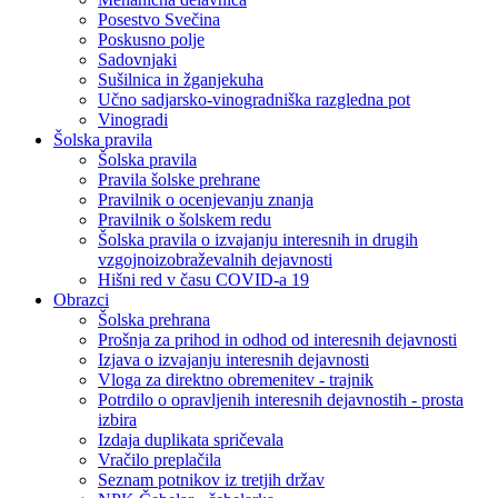
Posestvo Svečina
Poskusno polje
Sadovnjaki
Sušilnica in žganjekuha
Učno sadjarsko-vinogradniška razgledna pot
Vinogradi
Šolska pravila
Šolska pravila
Pravila šolske prehrane
Pravilnik o ocenjevanju znanja
Pravilnik o šolskem redu
Šolska pravila o izvajanju interesnih in drugih
vzgojnoizobraževalnih dejavnosti
Hišni red v času COVID-a 19
Obrazci
Šolska prehrana
Prošnja za prihod in odhod od interesnih dejavnosti
Izjava o izvajanju interesnih dejavnosti
Vloga za direktno obremenitev - trajnik
Potrdilo o opravljenih interesnih dejavnostih - prosta
izbira
Izdaja duplikata spričevala
Vračilo preplačila
Seznam potnikov iz tretjih držav