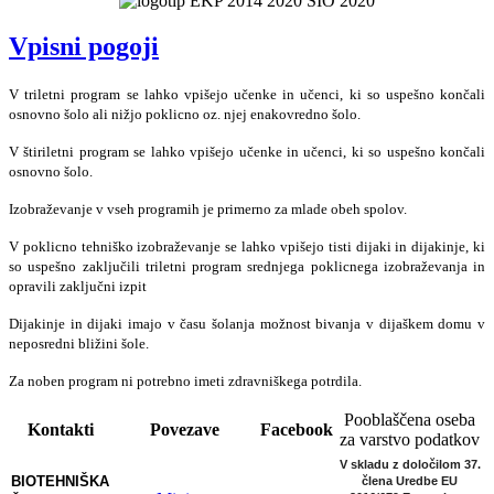
Vpisni pogoji
V triletni program se lahko vpišejo učenke in učenci, ki so uspešno končali
osnovno šolo ali nižjo poklicno oz. njej enakovredno šolo.
V štiriletni program se lahko vpišejo učenke in učenci, ki so uspešno končali
osnovno šolo.
Izobraževanje v vseh programih je primerno za mlade obeh spolov.
V poklicno tehniško izobraževanje se lahko vpišejo tisti dijaki in dijakinje, ki
so uspešno zaključili triletni program srednjega poklicnega izobraževanja in
opravili zaključni izpit
Dijakinje in dijaki imajo v času šolanja možnost bivanja v dijaškem domu v
neposredni bližini šole.
Za noben program ni potrebno imeti zdravniškega potrdila.
Pooblaščena oseba
Kontakti
Povezave
Facebook
za varstvo podatkov
V skladu z določilom 37.
BIOTEHNIŠKA
člena Uredbe EU