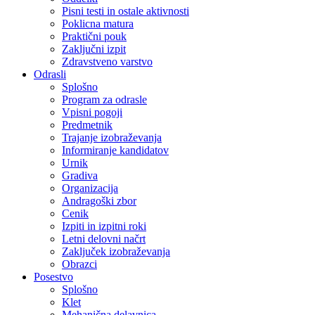
Pisni testi in ostale aktivnosti
Poklicna matura
Praktični pouk
Zaključni izpit
Zdravstveno varstvo
Odrasli
Splošno
Program za odrasle
Vpisni pogoji
Predmetnik
Trajanje izobraževanja
Informiranje kandidatov
Urnik
Gradiva
Organizacija
Andragoški zbor
Cenik
Izpiti in izpitni roki
Letni delovni načrt
Zaključek izobraževanja
Obrazci
Posestvo
Splošno
Klet
Mehanična delavnica