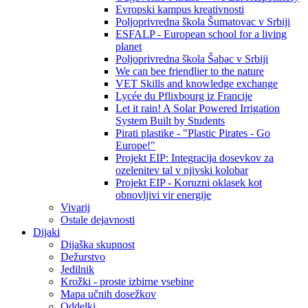
Evropski kampus kreativnosti
Poljoprivredna škola Šumatovac v Srbiji
ESFALP - European school for a living
planet
Poljoprivredna škola Šabac v Srbiji
We can bee friendlier to the nature
VET Skills and knowledge exchange
Lycée du Pflixbourg iz Francije
Let it rain! A Solar Powered Irrigation
System Built by Students
Pirati plastike - "Plastic Pirates - Go
Europe!"
Projekt EIP: Integracija dosevkov za
ozelenitev tal v njivski kolobar
Projekt EIP - Koruzni oklasek kot
obnovljivi vir energije
Vivarij
Ostale dejavnosti
Dijaki
Dijaška skupnost
Dežurstvo
Jedilnik
Krožki - proste izbirne vsebine
Mapa učnih dosežkov
Oddelki