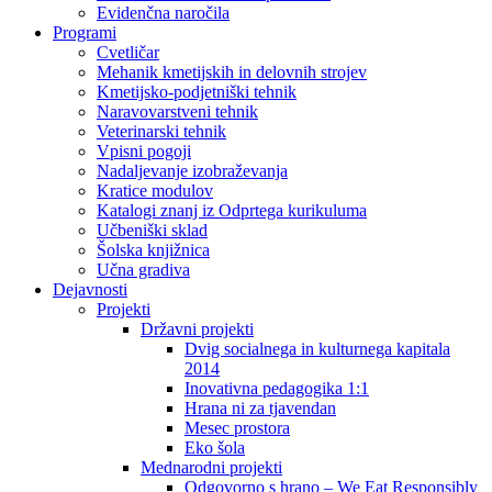
Evidenčna naročila
Programi
Cvetličar
Mehanik kmetijskih in delovnih strojev
Kmetijsko-podjetniški tehnik
Naravovarstveni tehnik
Veterinarski tehnik
Vpisni pogoji
Nadaljevanje izobraževanja
Kratice modulov
Katalogi znanj iz Odprtega kurikuluma
Učbeniški sklad
Šolska knjižnica
Učna gradiva
Dejavnosti
Projekti
Državni projekti
Dvig socialnega in kulturnega kapitala
2014
Inovativna pedagogika 1:1
Hrana ni za tjavendan
Mesec prostora
Eko šola
Mednarodni projekti
Odgovorno s hrano – We Eat Responsibly