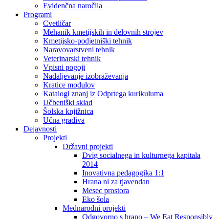
Evidenčna naročila
Programi
Cvetličar
Mehanik kmetijskih in delovnih strojev
Kmetijsko-podjetniški tehnik
Naravovarstveni tehnik
Veterinarski tehnik
Vpisni pogoji
Nadaljevanje izobraževanja
Kratice modulov
Katalogi znanj iz Odprtega kurikuluma
Učbeniški sklad
Šolska knjižnica
Učna gradiva
Dejavnosti
Projekti
Državni projekti
Dvig socialnega in kulturnega kapitala
2014
Inovativna pedagogika 1:1
Hrana ni za tjavendan
Mesec prostora
Eko šola
Mednarodni projekti
Odgovorno s hrano – We Eat Responsibly