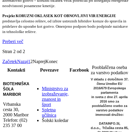
alternativno gorivo – koruzni oklasek velik potencial pri doseganju energetske
neodvisnosti posamezne kmetije.
Projekt KORUZNI OKLASEK KOT OBNOVLJIVI VIR ENERGIJE
predstavlja celostno rešitev, od izbire ustreznih hibridov koruze do spravila in
pridelave do uporabe kot gorivo. Omenjeno podporo bodo podpirale raziskave
in tehnološke rešitve.
Preberi več
Stran 2 od 2
Začetek
Nazaj
1
2
Naprej
Konec
Pooblaščena oseba
Kontakti
Povezave
Facebook
za varstvo podatkov
V skladu z določilom 37.
BIOTEHNIŠKA
člena Uredbe EU
Ministrstvo za
2016/679 Evropskega
ŠOLA
parlamenta
izobraževanje,
MARIBOR
in sveta z dne 27. aprila
znanost in
2016
smo za
Vrbanska
šport
pooblaščeno osebo za
cesta 30,
Spletna
varstvo podatkov
2000 Maribor
učilnica
imenovali družbo:
Telefon: (02)
Šolski koledar
DATAINFO.SI,
235 37 00
d.o.o.,
Tržaška cesta 85,