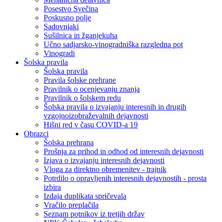
Posestvo Svečina
Poskusno polje
Sadovnjaki
Sušilnica in žganjekuha
Učno sadjarsko-vinogradniška razgledna pot
Vinogradi
Šolska pravila
Šolska pravila
Pravila šolske prehrane
Pravilnik o ocenjevanju znanja
Pravilnik o šolskem redu
Šolska pravila o izvajanju interesnih in drugih
vzgojnoizobraževalnih dejavnosti
Hišni red v času COVID-a 19
Obrazci
Šolska prehrana
Prošnja za prihod in odhod od interesnih dejavnosti
Izjava o izvajanju interesnih dejavnosti
Vloga za direktno obremenitev - trajnik
Potrdilo o opravljenih interesnih dejavnostih - prosta
izbira
Izdaja duplikata spričevala
Vračilo preplačila
Seznam potnikov iz tretjih držav