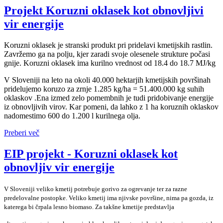
Projekt Koruzni oklasek kot obnovljivi
vir energije
Koruzni oklasek je stranski produkt pri pridelavi kmetijskih rastlin.
Zavržemo ga na polju, kjer zaradi svoje olesenele strukture počasi
gnije. Koruzni oklasek ima kurilno vrednost od 18.4 do 18.7 MJ/kg
V Sloveniji na leto na okoli 40.000 hektarjih kmetijskih površinah
pridelujemo koruzo za zrnje 1.285 kg/ha = 51.400.000 kg suhih
oklaskov .Ena izmed zelo pomembnih je tudi pridobivanje energije
iz obnovljivih virov. Kar pomeni, da lahko z 1 ha koruznih oklaskov
nadomestimo 600 do 1.200 l kurilnega olja.
Preberi več
EIP projekt - Koruzni oklasek kot
obnovljiv vir energije
V Sloveniji veliko kmetij potrebuje gorivo za ogrevanje ter za razne
predelovalne postopke. Veliko kmetij ima njivske površine, nima pa gozda, iz
katerega bi črpala lesno biomaso. Za takšne kmetije predstavlja