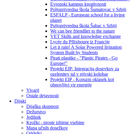
Evropski kampus kreativnosti
Poljoprivredna škola Šumatovac v Srbiji
ESFALP - European school for a living
planet
Poljoprivredna škola Šabac v Srbiji
We can bee friendlier to the nature
VET Skills and knowledge exchange
Lycée du Pflixbourg iz Francije
Let it rain! A Solar Powered Irrigation
System Built by Students
Pirati plastike - "Plastic Pirates - Go
Europe!"
Projekt EIP: Integracija dosevkov za
ozelenitev tal v njivski kolobar
Projekt EIP - Koruzni oklasek kot
obnovljivi vir energije
Vivarij
Ostale dejavnosti
Dijaki
Dijaška skupnost
Dežurstvo
Jedilnik
Krožki - proste izbirne vsebine
Mapa učnih dosežkov
Oddelki