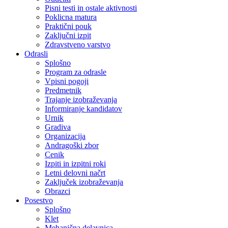
Pisni testi in ostale aktivnosti
Poklicna matura
Praktični pouk
Zaključni izpit
Zdravstveno varstvo
Odrasli
Splošno
Program za odrasle
Vpisni pogoji
Predmetnik
Trajanje izobraževanja
Informiranje kandidatov
Urnik
Gradiva
Organizacija
Andragoški zbor
Cenik
Izpiti in izpitni roki
Letni delovni načrt
Zaključek izobraževanja
Obrazci
Posestvo
Splošno
Klet
Mehanična delavnica